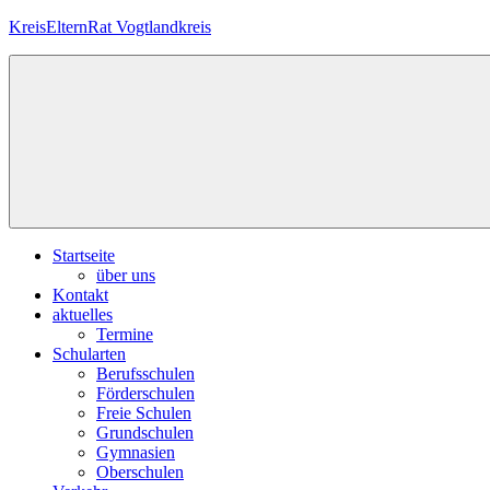
Zum
KreisElternRat Vogtlandkreis
Inhalt
springen
Die
im
Schulgesetz
Sachsens
verankerte
Elternmitwirkung
im
Vogtlandkreis
Startseite
über uns
Kontakt
aktuelles
Termine
Schularten
Berufsschulen
Förderschulen
Freie Schulen
Grundschulen
Gymnasien
Oberschulen