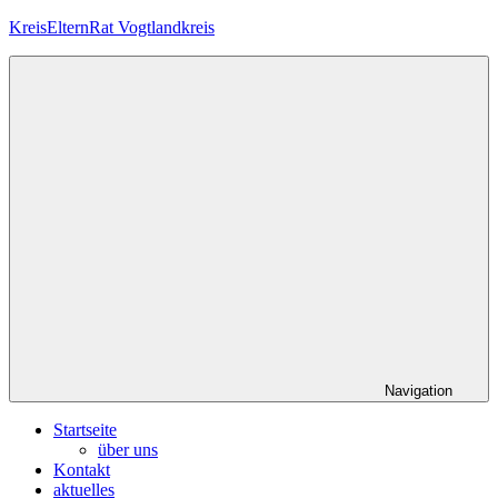
Zum
KreisElternRat Vogtlandkreis
Inhalt
springen
Die
im
Schulgesetz
Sachsens
verankerte
Elternmitwirkung
im
Vogtlandkreis
Navigation
Startseite
über uns
Kontakt
aktuelles