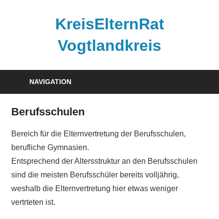
Zum
Inhalt
KreisElternRat
springen
Vogtlandkreis
Die
im
NAVIGATION
Schulgesetz
Sachsens
Berufsschulen
verankerte
Elternmitwirkung
Bereich für die Elternvertretung der Berufsschulen,
im
berufliche Gymnasien.
Vogtlandkreis
Entsprechend der Altersstruktur an den Berufsschulen
sind die meisten Berufsschüler bereits volljährig,
weshalb die Elternvertretung hier etwas weniger
vertrteten ist.