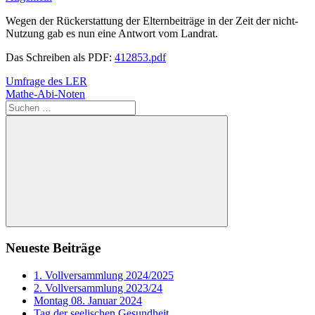
Wegen der Rückerstattung der Elternbeiträge in der Zeit der nicht-
Nutzung gab es nun eine Antwort vom Landrat.
Das Schreiben als PDF:
412853.pdf
Beitragsnavigation
Vorheriger
Umfrage des LER
Beitrag:
Nächster
Mathe-Abi-Noten
Beitrag:
Suchen
nach:
Suchen
Neueste Beiträge
1. Vollversammlung 2024/2025
2. Vollversammlung 2023/24
Montag 08. Januar 2024
Tag der seelischen Gesundheit