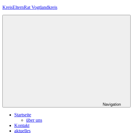
Zum
KreisElternRat Vogtlandkreis
Inhalt
springen
Die
im
Schulgesetz
Sachsens
verankerte
Elternmitwirkung
im
Vogtlandkreis
Navigation
Startseite
über uns
Kontakt
aktuelles