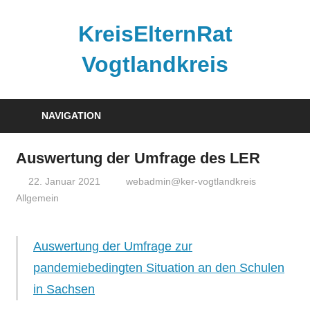
Zum
Inhalt
KreisElternRat
springen
Vogtlandkreis
Die
im
NAVIGATION
Schulgesetz
Sachsens
Auswertung der Umfrage des LER
verankerte
22. Januar 2021
webadmin@ker-vogtlandkreis
Elternmitwirkung
Allgemein
im
Vogtlandkreis
Auswertung der Umfrage zur
pandemiebedingten Situation an den Schulen
in Sachsen