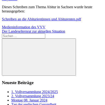
Dieses Schreiben zum Thema Abitur in Sachsen wurde heute
herausgegeben:
Schreiben an die Abiturientinnen und Abiturenten.pdf
Beitragsnavigation
Vorheriger
Medieninformation des VVV
Beitrag:
Nächster
Der Landeselternrat zur aktuellen Situation
Beitrag:
Suchen
nach:
Suchen
Neueste Beiträge
1. Vollversammlung 2024/2025
2. Vollversammlung 2023/24
Montag 08. Januar 2024
Tag der seelischen Gesundheit