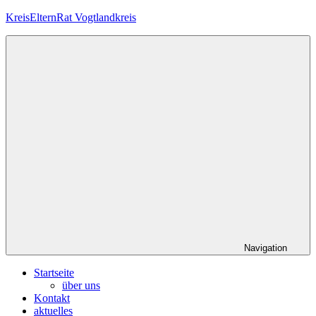
Zum
KreisElternRat Vogtlandkreis
Inhalt
springen
Die
im
Schulgesetz
Sachsens
verankerte
Elternmitwirkung
im
Vogtlandkreis
Navigation
Startseite
über uns
Kontakt
aktuelles