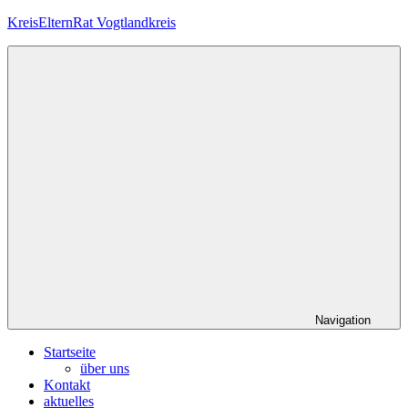
Zum
KreisElternRat Vogtlandkreis
Inhalt
springen
Die
im
Schulgesetz
Sachsens
verankerte
Elternmitwirkung
im
Vogtlandkreis
Navigation
Startseite
über uns
Kontakt
aktuelles