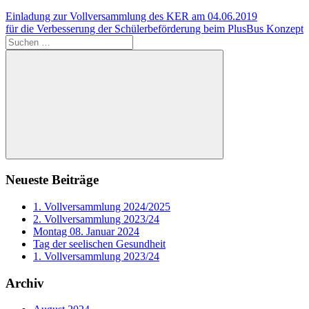
Beitragsnavigation
Vorheriger
Einladung zur Vollversammlung des KER am 04.06.2019
Beitrag:
Nächster
für die Verbesserung der Schülerbeförderung beim PlusBus Konzept
Beitrag:
Suchen
nach:
Suchen
Neueste Beiträge
1. Vollversammlung 2024/2025
2. Vollversammlung 2023/24
Montag 08. Januar 2024
Tag der seelischen Gesundheit
1. Vollversammlung 2023/24
Archiv