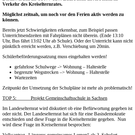
Verkehr des Kreiselternrates.
Möglichst zeitnah, um noch vor den Ferien aktiv werden zu
können.
Bereits jetzt Schwierigkeiten erkennbar, zum Beispiel passen
Unterrichtsendzeiten mit Fahrplänen nicht überein. (Ende 13:10
Uhr, Bus fährt 13:02 Uhr ab Schule). Oder der Unterricht kann nicht
pünktlich erreicht werden, z.B. Verschiebung um 20min.
Schülerbeförderungssatzung muss eingehalten werden!
gefahrlose Schulwege -> Wohnung – Haltestelle
begrenzte Wegstrecken –> Wohnung – Haltestelle
Wartezeiten
Zeitpunkt der Umsetzung der Schulpläne ist mehr als problematisch!
TOP 5: Projekt Gemeinschaftsschule in Sachsen
Im Landeselternrat wird diskutiert ob eine Befürwortung gegeben ist
oder nicht. Der Landeselternrat hat sich für eine Basisdemokratie
entschieden und diese Frage in die Kreiselternräte gegeben. Nun
wird diese Frage im Kreiselternrat besprochen:
Volksantrag „Längeres gemeinsames Lernen“ als 3. Schulart